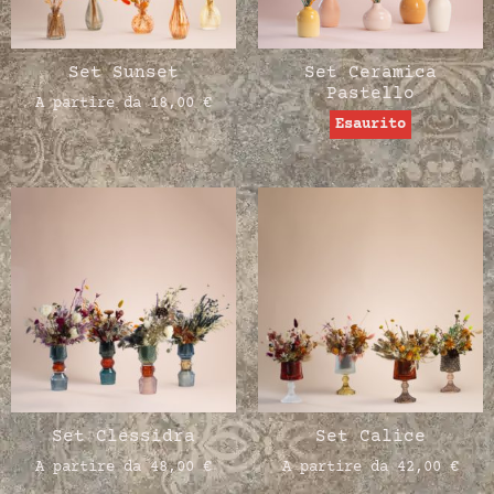
Set Sunset
Set Ceramica
Pastello
A partire da
18,00
€
Esaurito
Set Clessidra
Set Calice
A partire da
48,00
€
A partire da
42,00
€