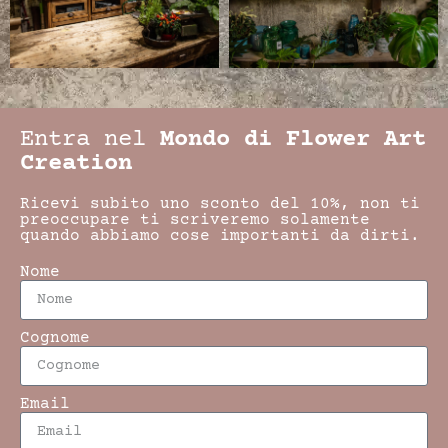
Entra nel
Mondo di Flower Art
Creation
Ricevi subito uno sconto del 10%, non ti
preoccupare ti scriveremo solamente
quando abbiamo cose importanti da dirti.
Nome
Cognome
Email