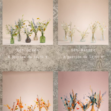
Set Green
Set Nature
A partire da
18,00
€
A partire da
18,00
€