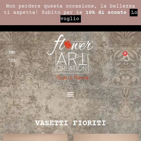
Non perdere questa occasione, la bellezza
ti aspetta! Subito per te
10% di sconto
Lo
voglio
ENG
0
ITA
VASETTI FIORITI