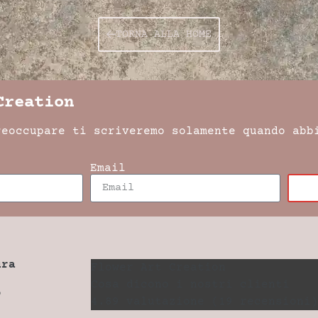
TORNA ALLA HOME
Creation
reoccupare ti scriveremo solamente quando abb
Email
ura
Flower Art Creation
Cosa dicono i nostri clienti
o
4.89 valutazione
(19 recensioni