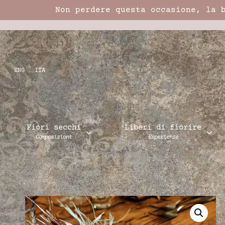
Non perdere questa occasione, la 
ENG
ITA
Fiori secchi
Liberi di fiorire
Composizioni
Esperienze