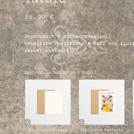
Tavola
16,00
€
Segnaposto o porta tovaglioli
natalizio realizzato a mano con fior
secchi sostenibili.
Aggiungi un Biglietto d'auguri
Biglietto Bianco
Biglietto Fantasia