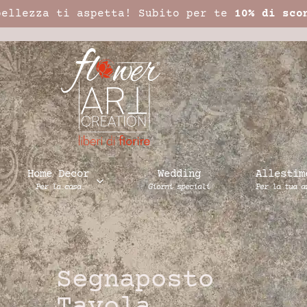
bellezza ti aspetta! Subito per te
10% di sco
Home Decor
Wedding
Allestim
Per la casa
Giorni speciali
Per la tua a
Segnaposto