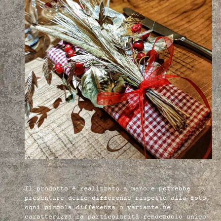
Il prodotto è realizzato a mano e potrebbe
presentare delle differenze rispetto alla foto,
ogni piccola differenza o variante ne
caratterizza la particolarità rendendolo unico