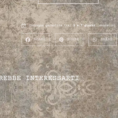
Consegna garantita tra:
2 e 7 giorni
lavorativi
SHARE
SHARE
SHARE
REBBE INTERESSARTI