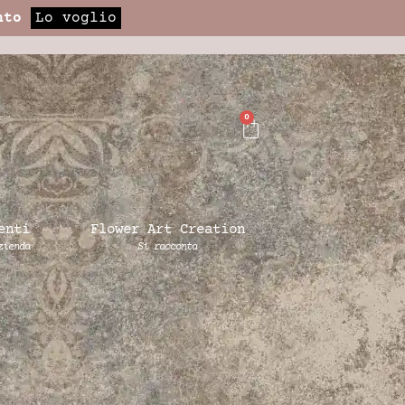
nto
Lo voglio
0
enti
Flower Art Creation
zienda
Si racconta