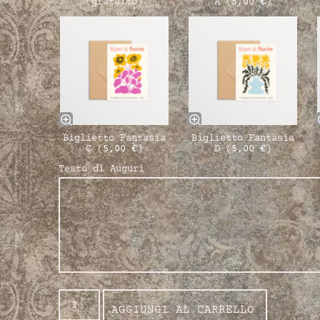
(gratuito)
A (
5,00
€
)
Biglietto Fantasia
Biglietto Fantasia
C (
5,00
€
)
D (
5,00
€
)
Testo di Auguri
AGGIUNGI AL CARRELLO