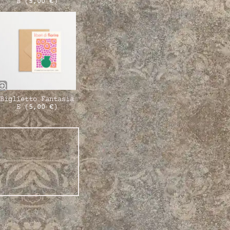
B (
5,00
€
)
Biglietto Fantasia
E (
5,00
€
)