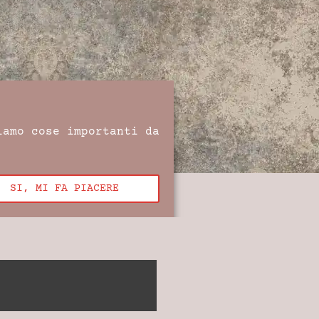
iamo cose importanti da
SI, MI FA PIACERE
)