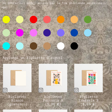
Se preferisci altri colori per la tua ghirlanda selezionali
qui
Aggiungi un Biglietto d'auguri
Biglietto
Biglietto
Biglietto
Bianco
Fantasia A
Fantasia B
(gratuito)
(
5,00
€
)
(
5,00
€
)