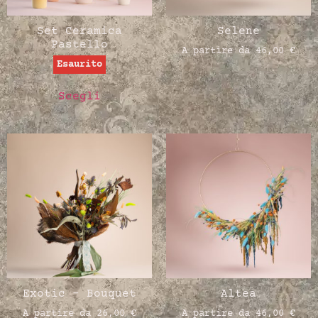
Set Ceramica
Selene
Pastello
A partire da
46,00
€
Esaurito
Scegli
Exotic – Bouquet
Altea
A partire da
26,00
€
A partire da
46,00
€