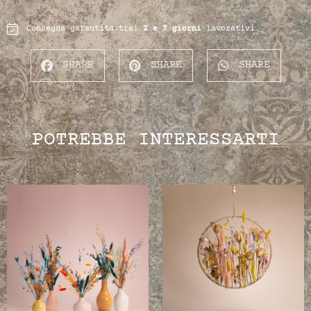
Consegna garantita tra:
2 e 7 giorni
lavorativi
SHARE
SHARE
SHARE
POTREBBE INTERESSARTI