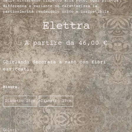
delle differenze rispetto alla foto, ogni piccola
differenza o variante ne caratterizza la
particolarità rendendolo unico e irripetibile.
Elettra
A partire da
46,00
€
Ghirlanda decorata a mano con fiori
essiccati.
Misura
Diametro 25cm
Diametro 35cm
Colori