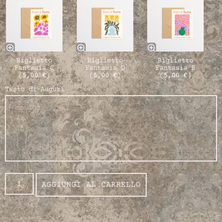
Biglietto
Biglietto
Biglietto
Fantasia C
Fantasia D
Fantasia E
(
5,00
€
)
(
5,00
€
)
(
5,00
€
)
Testo di Auguri
AGGIUNGI AL CARRELLO