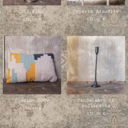
The King
Coperta Afrodite
135,00
€
135,00
€
Cuscino Dune
Candelabro in
poliresina
135,00
€
135,00
€