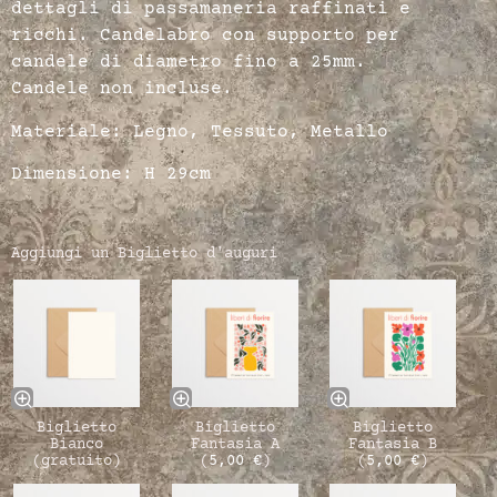
dettagli di passamaneria raffinati e
ricchi. Candelabro con supporto per
candele di diametro fino a 25mm.
Candele non incluse.
Materiale: Legno, Tessuto, Metallo
Dimensione: H 29cm
Aggiungi un Biglietto d'auguri
Biglietto
Biglietto
Biglietto
Bianco
Fantasia A
Fantasia B
(gratuito)
(
5,00
€
)
(
5,00
€
)