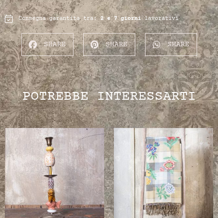
Consegna garantita tra:
2 e 7 giorni
lavorativi
SHARE
SHARE
SHARE
POTREBBE INTERESSARTI