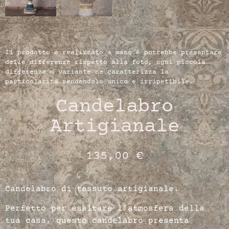
Il prodotto è realizzato a mano e potrebbe presentare
delle differenze rispetto alla foto, ogni piccola
differenza o variante ne caratterizza la
particolarità rendendolo unico e irripetibile.
Candelabro
Artigianale
135,00
€
Candelabro di tessuto artigianale.
Perfetto per esaltare l’atmosfera della
tua casa, questo candelabro presenta