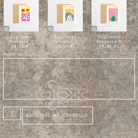
Biglietto
Biglietto
Biglietto
Fantasia C
Fantasia D
Fantasia E
(
5,00
€
)
(
5,00
€
)
(
5,00
€
)
Testo di Auguri
AGGIUNGI AL CARRELLO