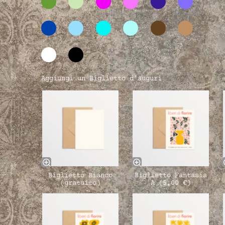
Aggiungi un Biglietto d'auguri
Biglietto Bianco
Biglietto Fantasia
(gratuito)
A (
5,00
€
)