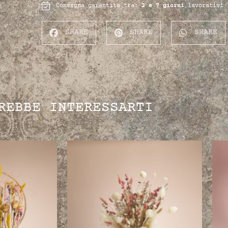
Consegna garantita tra:
2 e 7 giorni
lavorativi
SHARE
SHARE
SHARE
REBBE INTERESSARTI