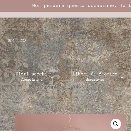
Non perdere questa occasione, la 
ENG
ITA
Fiori secchi
Liberi di fiorire
Composizioni
Esperienze