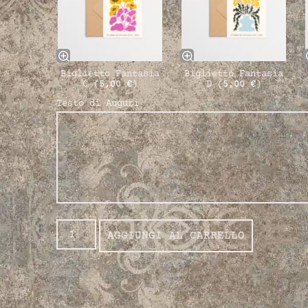
Biglietto Fantasia
Biglietto Fantasia
C (
5,00
€
)
D (
5,00
€
)
Testo di Auguri
AGGIUNGI AL CARRELLO