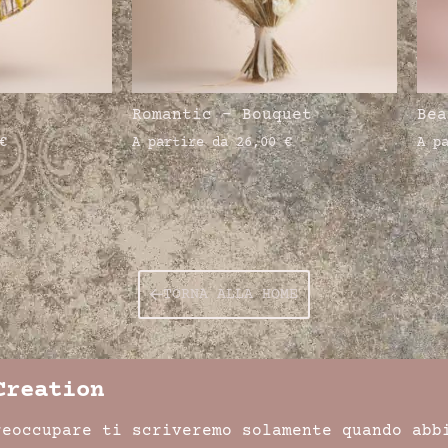
Romantic – Bouquet
Bea
€
A partire da
26,00
€
A p
TORNA ALLA HOME
Creation
reoccupare ti scriveremo solamente quando abb