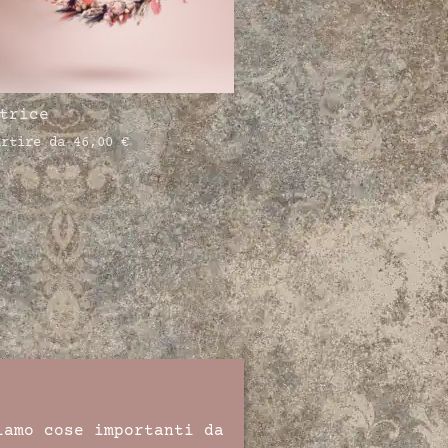
trice
artire da
46,00
€
iamo cose importanti da