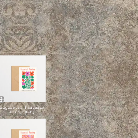
Biglietto Fantasia
B (
5,00
€
)